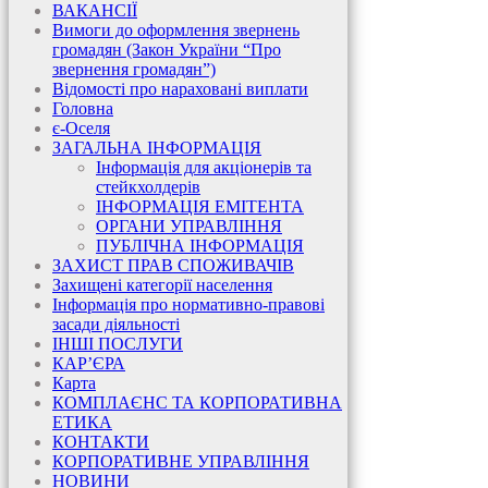
ВАКАНСІЇ
Вимоги до оформлення звернень
громадян (Закон України “Про
звернення громадян”)
Відомості про нараховані виплати
Головна
є-Оселя
ЗАГАЛЬНА ІНФОРМАЦІЯ
Інформація для акціонерів та
стейкхолдерів
ІНФОРМАЦІЯ ЕМІТЕНТА
ОРГАНИ УПРАВЛІННЯ
ПУБЛІЧНА ІНФОРМАЦІЯ
ЗАХИСТ ПРАВ СПОЖИВАЧІВ
Захищені категорії населення
Інформація про нормативно-правові
засади діяльності
ІНШІ ПОСЛУГИ
КАР’ЄРА
Карта
КОМПЛАЄНС ТА КОРПОРАТИВНА
ЕТИКА
КОНТАКТИ
КОРПОРАТИВНЕ УПРАВЛІННЯ
НОВИНИ