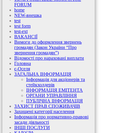
FORUM
home
NEW-внешка
test
test form
test-ext
ВАКАНСІЇ
Вимоги до оформлення звернень
громадян (Закон України “Про
звернення громадян”)
Відомості про нараховані виплати
Головна
є-Оселя
ЗАГАЛЬНА ІНФОРМАЦІЯ
Інформація для акціонерів та
стейкхолдерів
ІНФОРМАЦІЯ ЕМІТЕНТА
ОРГАНИ УПРАВЛІННЯ
ПУБЛІЧНА ІНФОРМАЦІЯ
ЗАХИСТ ПРАВ СПОЖИВАЧІВ
Захищені категорії населення
Інформація про нормативно-правові
засади діяльності
ІНШІ ПОСЛУГИ
КАР’ЄРА