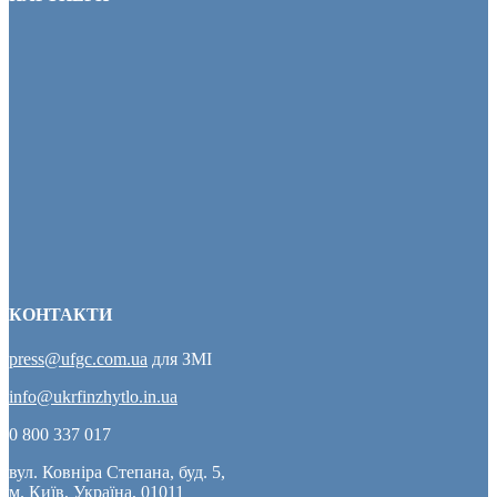
КОНТАКТИ
press@ufgc.com.ua
для ЗМІ
info@ukrfinzhytlo.in.ua
0 800 337 017
вул. Ковніра Степана, буд. 5,
м. Київ, Україна, 01011