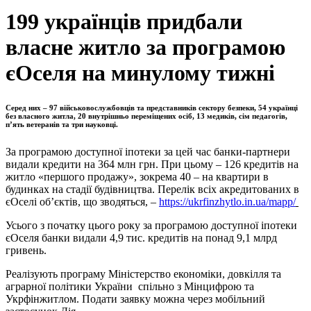
199 українців придбали
власне житло за програмою
єОселя на минулому тижні
Серед них – 97 військовослужбовців та представників сектору безпеки, 54 українці
без власного житла, 20 внутрішньо переміщених осіб, 13 медиків, сім педагогів,
п’ять ветеранів та три науковці.
За програмою доступної іпотеки за цей час банки-партнери
видали кредити на 364 млн грн. При цьому – 126 кредитів на
житло «першого продажу», зокрема 40 – на квартири в
будинках на стадії будівництва. Перелік всіх акредитованих в
єОселі об’єктів, що зводяться, –
https://ukrfinzhytlo.in.ua/mapp/
Усього з початку цього року за програмою доступної іпотеки
єОселя банки видали 4,9 тис. кредитів на понад 9,1 млрд
гривень.
Реалізують програму Міністерство економіки, довкілля та
аграрної політики України спільно з Мінцифрою та
Укрфінжитлом. Подати заявку можна через мобільний