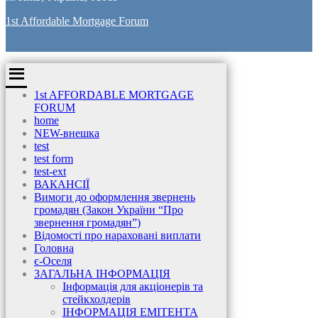
1st Affordable Mortgage Forum
1st AFFORDABLE MORTGAGE
FORUM
home
NEW-внешка
test
test form
test-ext
ВАКАНСІЇ
Вимоги до оформлення звернень
громадян (Закон України “Про
звернення громадян”)
Відомості про нараховані виплати
Головна
є-Оселя
ЗАГАЛЬНА ІНФОРМАЦІЯ
Інформація для акціонерів та
стейкхолдерів
ІНФОРМАЦІЯ ЕМІТЕНТА