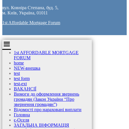
вул. Ковніра Степана, буд. 5,
м. Київ, Україна, 01011
1st Affordable Mortgage Forum
1st AFFORDABLE MORTGAGE
FORUM
home
NEW-внешка
test
test form
test-ext
ВАКАНСІЇ
Вимоги до оформлення звернень
громадян (Закон України “Про
звернення громадян”)
Відомості про нараховані виплати
Головна
є-Оселя
ЗАГАЛЬНА ІНФОРМАЦІЯ