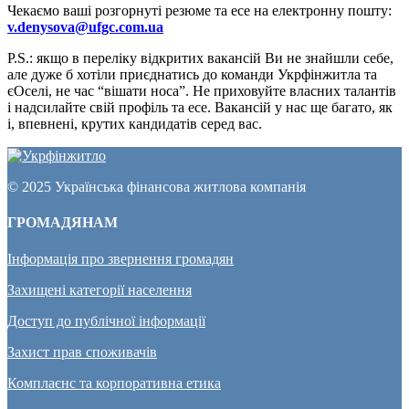
Чекаємо ваші розгорнуті резюме та есе на електронну пошту:
v.denysova@ufgc.com.ua
P.S.: якщо в переліку відкритих вакансій Ви не знайшли себе,
але дуже б хотіли приєднатись до команди Укрфінжитла та
єОселі, не час “вішати носа”. Не приховуйте власних талантів
і надсилайте свій профіль та есе. Вакансій у нас ще багато, як
і, впевнені, крутих кандидатів серед вас.
© 2025 Українська фінансова житлова компанія
ГРОМАДЯНАМ
Інформація про звернення громадян
Захищені категорії населення
Доступ до публічної інформації
Захист прав споживачів
Комплаєнс та корпоративна етика