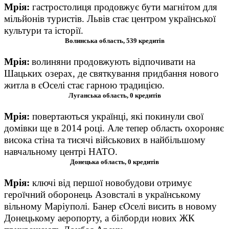
Мрія
:
г
астростолиця продовжує бути магнітом для
мільйонів туристів. Львів стає центром української
культури та історії.
Волинська область, 539 кредитів
Мрія
:
в
олиняни продовжують відпочивати на
Шацьких озерах, де святкування придбання нового
житла в єОселі стає гарною традицією.
Луганська область, 0 кредитів
Мрія
:
п
овертаються українці, які покинули свої
домівки ще в 2014 році. Але тепер область охороняє
висока стіна та тисячі військових в найбільшому
навчальному центрі НАТО.
Донецька область, 0 кредитів
Мрія
:
к
лючі від першої новобудови отримує
героїчний оборонець Азовсталі в українському
вільному Маріуполі. Банер єОселі висить в новому
Донецькому аеропорту, а білборди нових ЖК