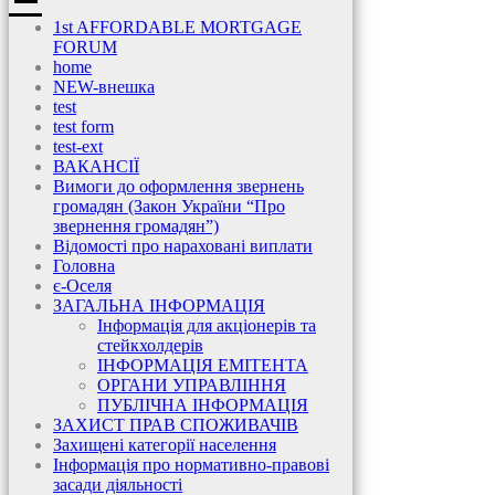
1st AFFORDABLE MORTGAGE
FORUM
home
NEW-внешка
test
test form
test-ext
ВАКАНСІЇ
Вимоги до оформлення звернень
громадян (Закон України “Про
звернення громадян”)
Відомості про нараховані виплати
Головна
є-Оселя
ЗАГАЛЬНА ІНФОРМАЦІЯ
Інформація для акціонерів та
стейкхолдерів
ІНФОРМАЦІЯ ЕМІТЕНТА
ОРГАНИ УПРАВЛІННЯ
ПУБЛІЧНА ІНФОРМАЦІЯ
ЗАХИСТ ПРАВ СПОЖИВАЧІВ
Захищені категорії населення
Інформація про нормативно-правові
засади діяльності