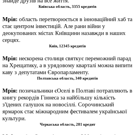
знайде друзів на все життя.
Київська область, 3355 кредитів
Мрія
:
о
бласть перетворюється в інноваційний хаб та
стає центром інвестицій. Але рани війни у
деокупованих містах Київщини назавжди в наших
серцях.
Київ, 12345 кредитів
Мрія
:
н
ескорена столиця святкує переможний парад
на Хрещатику, а в урядовому кварталі можна випити
каву з депутатами Європарламенту.
Полтавська область, 340 кредитів
Мрія
:
п
озичальники єОселі в Полтаві потрапляють в
книгу рекордів Гіннеса за найбільшу кількість
з'їдених галушок на новосіллі. Сорочинський
ярмарок стає міжнародним фестивалем української
культури.
Черкаська область, 281 кредит