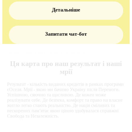
Детальніше
Запитати чат-бот
Ця карта про наш результат і наші
мрії
Результат - кількість виданих кредитів в рамках програми
єОселя. Мрії - якою ми бачимо Україну після Перемоги.
Успішною, сяючою та щасливою. Де кожен може
реалізувати себе. Де безпека, комфорт та право на власне
житло легко стають реальністю. Де нація сміливих та
нескорених памʼятає якою ціною здобувалася справжні
Свобода та Незалежність.