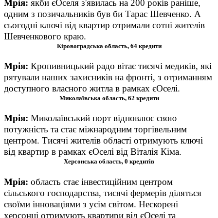
Мрія
:
я
кби єОселя з'явилась на 200 років раніше,
одним з позичальників був би Тарас Шевченко. А
сьогодні ключі від квартир отримали сотні жителів
Шевченкового краю.
Кіровоградська область, 64 кредити
Мрія
:
К
ропивницький радо вітає тисячі медиків, які
рятували наших захисників на фронті, з отриманням
доступного власного житла в рамках єОселі.
Миколаївська область, 62 кредити
Мрія
:
Миколаївський порт відновлює свою
потужність та стає міжнародним торгівельним
центром. Тисячі жителів області отримують ключі
від квартир в рамках єОселі від Віталія Кіма.
Херсонська область, 0 кредитів
Мрія
:
о
бласть стає інвестиційним центром
сільського господарства, тисячі фермерів діляться
своїми інноваціями з усім світом. Нескорені
херсонці отримують квартири від єОселі та