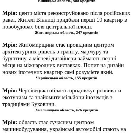
Вінницька область, 588 кредитів
Мрія
:
ц
ентр міста реконструйовано після російських
ракет. Жителі Вінниці придбали перші 10 квартир в
новобудовах біля центральної площі.
Житомирська область, 247 кредитів
Мрія
:
Житомирщина стає провідним центром
архітектурних рішень з граніту, мармуру та
бурштину, а місцеві дизайнери займають перші
місця на міжнародних виставках. Попит на дизайн
нових іпотечних квартир самі розумієте який.
Чернівецька область, 155 кредитів
Мрія
:
Чернівецька область продовжує розвивати
екотуризм та знайомити мільйони іноземців з
традиціями Буковини.
Хмельницька область, 426 кредитів
Мрія
:
о
бласть стає сучасним центром
машинобудування, українські автомобілі стають на