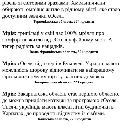
рівень зі світовими зразками. Хмельниччани
обирають омріяне житло в рідному місті, яке стало
доступним завдяки єОселі.
Тернопільська область, 274 кредити
Мрія:
т
рипільці у свій час 100% мріяли про
комфортне житло від єОселі у файному місті. А
тепер радіють за нащадків.
Івано-Франківська область, 504 кредити
Мрія
:
єОселя відтепер і в Буковелі. Українці мають
можливість щороку відпочивати на найкращому
гірськолижному курорті у власних домівках.
Закарпатська область, 223 кредити
Мрія
:
Закарпатська область стає першою областю,
де можна придбати котеджі за програмою єОселя.
Тисячі українців мають власні літні будиночки в
Карпатах, де проводять відпустку із сім'ями.
Львівська область, 729 кредитів