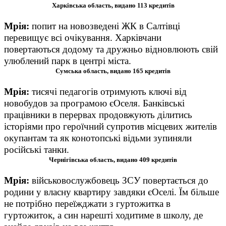
Харківська область, видано 113 кредитів
Мрія:
п
опит на новозведені ЖК в Салтівці
перевищує всі очікування. Харківчани
повертаються
додому
та дружньо відновлюють свій
улюблений парк в центрі міста.
Сумська область, видано 165 кредитів
Мрія
:
т
исячі педагогів отримують ключі від
новобудов за програмою єОселя. Банківські
працівники в перервах продовжують ділитись
історіями про героїчний супротив місцевих жителів
окупантам та як конотопські відьми зупиняли
російські танки.
Чернігівська область, видано 409 кредитів
Мрія:
в
ійськовослужбовець ЗСУ повертається до
родини у власну квартиру завдяки єОселі. Їм більше
не потрібно переїжджати з гуртожитка в
гуртожиток, а син нарешті ходитиме в школу, де