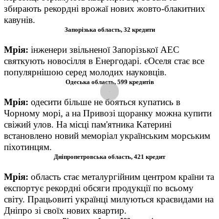
збирають рекордні врожаї нових жовто-блакитних
кавунів.
Запорізька область, 32 кредити
Мрія
:
і
нженери звільненої Запорізької АЕС
святкують новосілля в Енергодарі. єОселя стає все
популярнішою серед молодих науковців.
Одеська область, 599 кредитів
Мрія
:
о
десити більше не бояться купатись в
Чорному морі, а на Привозі щоранку можна купити
свіжий улов. На місці пам'ятника Катерині
встановлено новий меморіал українським морським
піхотинцям.
Дніпропетровська область, 421 кредит
Мрія
:
о
бласть стає металургійним центром країни та
експортує рекордні обсяги продукції по всьому
світу. Працьовиті українці милуються краєвидами на
Дніпро зі своїх нових квартир.