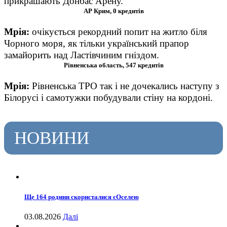
прикрашають Донбас Арену.
АР Крим, 0 кредитів
Мрія
:
о
чікується рекордний попит на житло біля
Чорного моря, як тільки український прапор
замайорить над Ластівчиним гніздом.
Рівненська область, 547 кредитів
Мрія
:
Р
івненськ
а
ТРО так і не дочекал
и
сь наступу з
Білорусі і самотужки побудували стіну на кордоні.
НОВИНИ
Ще 164 родини скористалися єОселею
03.08.2026
Далі