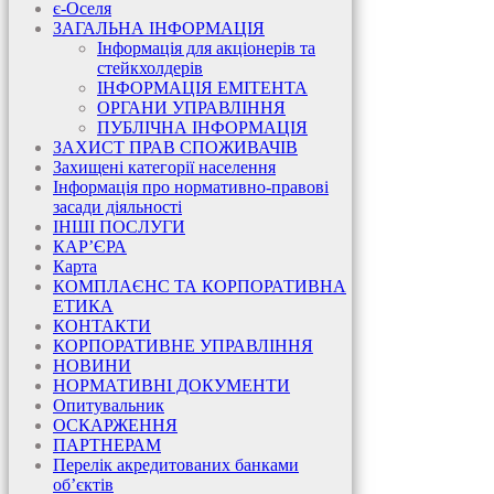
є-Оселя
ЗАГАЛЬНА ІНФОРМАЦІЯ
Інформація для акціонерів та
стейкхолдерів
ІНФОРМАЦІЯ ЕМІТЕНТА
ОРГАНИ УПРАВЛІННЯ
ПУБЛІЧНА ІНФОРМАЦІЯ
ЗАХИСТ ПРАВ СПОЖИВАЧІВ
Захищені категорії населення
Інформація про нормативно-правові
засади діяльності
ІНШІ ПОСЛУГИ
КАР’ЄРА
Карта
КОМПЛАЄНС ТА КОРПОРАТИВНА
ЕТИКА
КОНТАКТИ
КОРПОРАТИВНЕ УПРАВЛІННЯ
НОВИНИ
НОРМАТИВНІ ДОКУМЕНТИ
Опитувальник
ОСКАРЖЕННЯ
ПАРТНЕРАМ
Перелік акредитованих банками
об’єктів