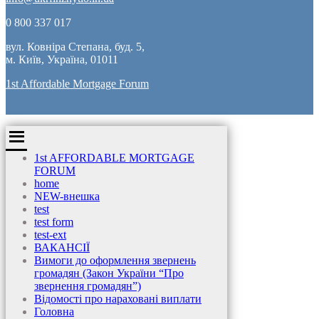
0 800 337 017
вул. Ковніра Степана, буд. 5,
м. Київ, Україна, 01011
1st Affordable Mortgage Forum
1st AFFORDABLE MORTGAGE
FORUM
home
NEW-внешка
test
test form
test-ext
ВАКАНСІЇ
Вимоги до оформлення звернень
громадян (Закон України “Про
звернення громадян”)
Відомості про нараховані виплати
Головна