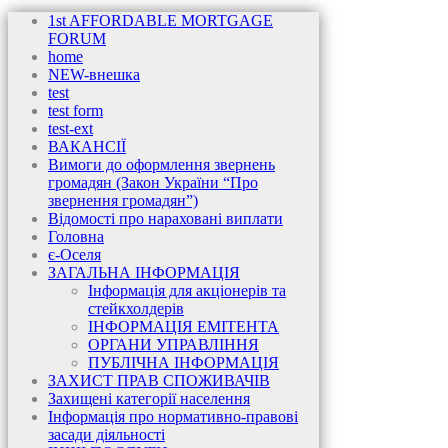
1st AFFORDABLE MORTGAGE
FORUM
home
NEW-внешка
test
test form
test-ext
ВАКАНСІЇ
Вимоги до оформлення звернень
громадян (Закон України “Про
звернення громадян”)
Відомості про нараховані виплати
Головна
є-Оселя
ЗАГАЛЬНА ІНФОРМАЦІЯ
Інформація для акціонерів та
стейкхолдерів
ІНФОРМАЦІЯ ЕМІТЕНТА
ОРГАНИ УПРАВЛІННЯ
ПУБЛІЧНА ІНФОРМАЦІЯ
ЗАХИСТ ПРАВ СПОЖИВАЧІВ
Захищені категорії населення
Інформація про нормативно-правові
засади діяльності