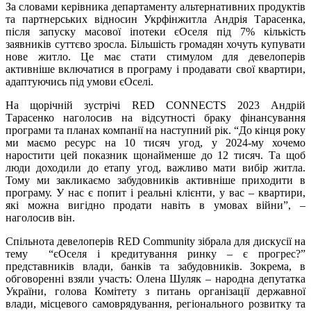
За словами керівника департаменту
альтернативних продуктів
та партнерських відносин
Укрфінжитла Андрія Тарасенка,
після запуску масової іпотеки єОселя під 7% кількість
заявників суттєво зросла. Більшість громадян хочуть купувати
нове житло. Це має стати стимулом для девелоперів
активніше включатися в програму і продавати свої квартири,
адаптуючись під умови єОселі.
На щорічній зустрічі RED CONNECTS 2023 Андрій
Тарасенко наголосив на відсутності браку фінансування
програми та планах компанії на наступний рік. “До кінця року
ми маємо ресурс на 10 тисяч угод, у 2024-му хочемо
наростити цей показник щонайменше до 12 тисяч. Та щоб
люди доходили до етапу угод, важливо мати вибір житла.
Тому ми закликаємо забудовників активніше приходити в
програму. У нас є попит і реальні клієнти, у вас – квартири,
які можна вигідно продати навіть в умовах війни”, –
наголосив він.
Спільнота девелоперів RED Community зібрала для дискусії на
тему “єОселя і кредитування ринку – є прогрес?”
представників влади, банків та забудовників. Зокрема, в
обговоренні взяли участь: Олена Шуляк – народна депутатка
України, голова Комітету з питань організації державної
влади, місцевого самоврядування, регіонального розвитку та