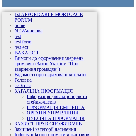
1st AFFORDABLE MORTGAGE
FORUM
home
NEW-внешка
test
test form
test-ext
ВАКАНСІЇ
Вимоги до оформлення звернень
громадян (Закон України “Про
звернення громадян”)
Відомості про нараховані виплати
Головна
є-Оселя
ЗАГАЛЬНА ІНФОРМАЦІЯ
Інформація для акціонерів та
стейкхолдерів
ІНФОРМАЦІЯ ЕМІТЕНТА
ОРГАНИ УПРАВЛІННЯ
ПУБЛІЧНА ІНФОРМАЦІЯ
ЗАХИСТ ПРАВ СПОЖИВАЧІВ
Захищені категорії населення
Інформація про нормативно-правові