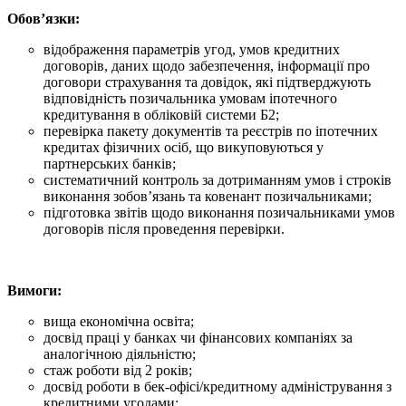
Обов’язки:
відображення параметрів угод, умов кредитних
договорів, даних щодо забезпечення, інформації про
договори страхування та довідок, які підтверджують
відповідність позичальника умовам іпотечного
кредитування в обліковій системи Б2;
перевірка пакету документів та реєстрів по іпотечних
кредитах фізичних осіб, що викуповуються у
партнерських банків;
систематичний контроль за дотриманням умов і строків
виконання зобов’язань та ковенант позичальниками;
підготовка звітів щодо виконання позичальниками умов
договорів після проведення перевірки.
Вимоги:
вища економічна освіта;
досвід праці у банках чи фінансових компаніях за
аналогічною діяльністю;
стаж роботи від 2 років;
досвід роботи в бек-офісі/кредитному адміністрування з
кредитними угодами;