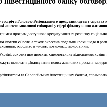
о інвестиційного банку обгово
зустріч з Головою Регіонального представництва у справах к
ві аспекти можливої співпраці у сфері фінансування житловог
тримки програм доступного кредитування та розвитку соціальног
ї іпотеки єОселя, а також окреслив подальші кроки щодо її роз
українців, особливо в умовах повномасштабної війни.
в Україні, зокрема про проєкти, спрямовані на відновлення країни
можуть включати фінансування нових житлових проєктів, модерн
Укрфінжитлом та Європейським інвестиційним банком, спрямовано