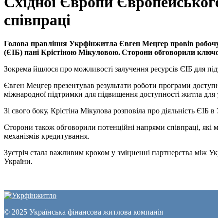
Східної Європи Європейськог
співпраці
Голова правління Укрфінжитла Євген Мецгер провів робочу 
(ЄІБ) пані Крістіною Мікуловою. Сторони обговорили ключо
Зокрема йшлося про можливості залучення ресурсів ЄІБ для під
Євген Мецгер презентував результати роботи програми доступно
міжнародної підтримки для підвищення доступності житла для 
Зі свого боку, Крістіна Мікулова розповіла про діяльність ЄІБ 
Сторони також обговорили потенційні напрями співпраці, які 
механізмів кредитування.
Зустріч стала важливим кроком у зміцненні партнерства між 
України.
© 2025 Українська фінансова житлова компанія