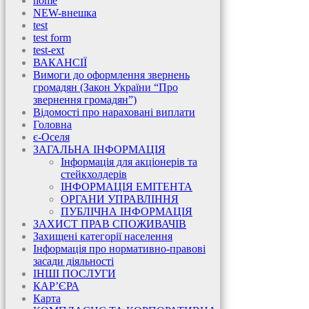
home
NEW-внешка
test
test form
test-ext
ВАКАНСІЇ
Вимоги до оформлення звернень
громадян (Закон України “Про
звернення громадян”)
Відомості про нараховані виплати
Головна
є-Оселя
ЗАГАЛЬНА ІНФОРМАЦІЯ
Інформація для акціонерів та
стейкхолдерів
ІНФОРМАЦІЯ ЕМІТЕНТА
ОРГАНИ УПРАВЛІННЯ
ПУБЛІЧНА ІНФОРМАЦІЯ
ЗАХИСТ ПРАВ СПОЖИВАЧІВ
Захищені категорії населення
Інформація про нормативно-правові
засади діяльності
ІНШІ ПОСЛУГИ
КАР’ЄРА
Карта