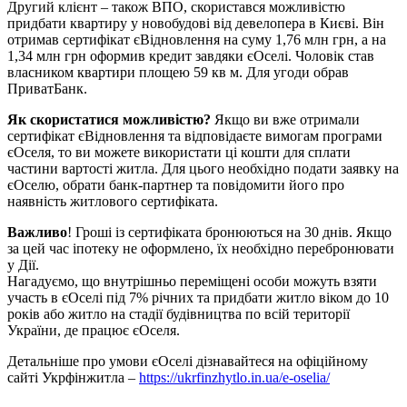
Другий клієнт – також ВПО, скористався можливістю
придбати квартиру у новобудові від девелопера в Києві. Він
отримав сертифікат єВідновлення на суму 1,76 млн грн, а на
1,34 млн грн оформив кредит завдяки єОселі. Чоловік став
власником квартири площею 59 кв м. Для угоди обрав
ПриватБанк.
Як скористатися можливістю?
Якщо ви вже отримали
сертифікат єВідновлення та відповідаєте вимогам програми
єОселя, то ви можете використати ці кошти для сплати
частини вартості житла. Для цього необхідно подати заявку на
єОселю, обрати банк-партнер та повідомити його про
наявність житлового сертифіката.
Важливо
! Гроші із сертифіката бронюються на 30 днів. Якщо
за цей час іпотеку не оформлено, їх необхідно перебронювати
у Дії.
Нагадуємо, що внутрішньо переміщені особи можуть взяти
участь в єОселі під 7% річних та придбати житло віком до 10
років або житло на стадії будівництва по всій території
України, де працює єОселя.
Детальніше про умови єОселі дізнавайтеся на офіційному
сайті Укрфінжитла –
https://ukrfinzhytlo.in.ua/e-oselia/