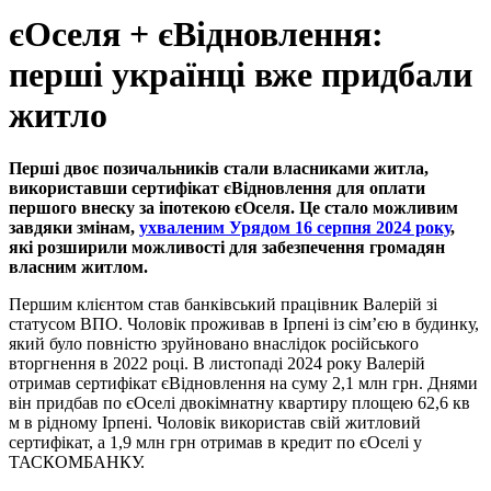
єОселя + єВідновлення:
перші українці вже придбали
житло
Перші двоє позичальників стали власниками житла,
використавши сертифікат єВідновлення для оплати
першого внеску за іпотекою єОселя. Це стало можливим
завдяки змінам,
ухваленим Урядом 16 серпня 2024 року
,
які розширили можливості для забезпечення громадян
власним житлом.
Першим клієнтом став банківський працівник Валерій зі
статусом ВПО. Чоловік проживав в Ірпені із сім’єю в будинку,
який було повністю зруйновано внаслідок російського
вторгнення в 2022 році. В листопаді 2024 року Валерій
отримав сертифікат єВідновлення на суму 2,1 млн грн. Днями
він придбав по єОселі двокімнатну квартиру площею 62,6 кв
м в рідному Ірпені. Чоловік використав свій житловий
сертифікат, а 1,9 млн грн отримав в кредит по єОселі у
ТАСКОМБАНКУ.