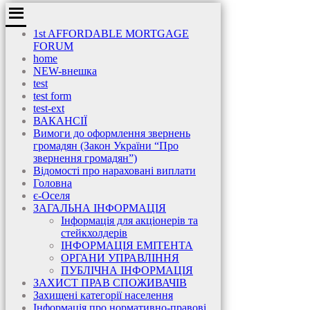
1st AFFORDABLE MORTGAGE
FORUM
home
NEW-внешка
test
test form
test-ext
ВАКАНСІЇ
Вимоги до оформлення звернень
громадян (Закон України “Про
звернення громадян”)
Відомості про нараховані виплати
Головна
є-Оселя
ЗАГАЛЬНА ІНФОРМАЦІЯ
Інформація для акціонерів та
стейкхолдерів
ІНФОРМАЦІЯ ЕМІТЕНТА
ОРГАНИ УПРАВЛІННЯ
ПУБЛІЧНА ІНФОРМАЦІЯ
ЗАХИСТ ПРАВ СПОЖИВАЧІВ
Захищені категорії населення
Інформація про нормативно-правові