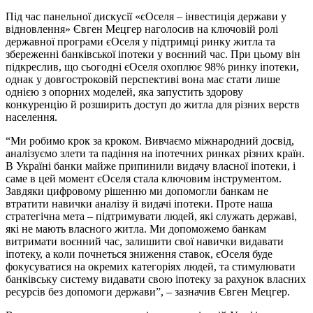
Під час панельної дискусії «єОселя – інвестиція держави у
відновлення» Євген Мецгер наголосив на ключовій ролі
державної програми єОселя у підтримці ринку житла та
збереженні банківської іпотеки у воєнний час. При цьому він
підкреслив, що сьогодні єОселя охоплює 98% ринку іпотеки,
однак у довгостроковій перспективі вона має стати лише
однією з опорних моделей, яка запустить здорову
конкуренцію й розширить доступ до житла для різних верств
населення.
“Ми робимо крок за кроком. Вивчаємо міжнародний досвід,
аналізуємо злети та падіння на іпотечних ринках різних країн.
В Україні банки майже припинили видачу власної іпотеки, і
саме в цей момент єОселя стала ключовим інструментом.
Завдяки цифровому рішенню ми допомогли банкам не
втратити навички аналізу й видачі іпотеки. Проте наша
стратегічна мета – підтримувати людей, які служать державі,
які не мають власного житла. Ми допоможемо банкам
витримати воєнний час, залишити свої навички видавати
іпотеку, а коли почнеться зниження ставок, єОселя буде
фокусуватися на окремих категоріях людей, та стимулювати
банківську систему видавати свою іпотеку за рахунок власних
ресурсів без допомоги держави”, – зазначив Євген Мецгер.