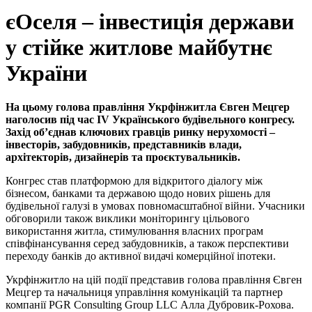
єОселя – інвестиція держави
у стійке житлове майбутнє
України
На цьому голова правління Укрфінжитла Євген Мецгер
наголосив під час ІV Українського будівельного конгресу.
Захід об’єднав ключових гравців ринку нерухомості –
інвесторів, забудовників, представників влади,
архітекторів, дизайнерів та проєктувальників.
Конгрес став платформою для відкритого діалогу між
бізнесом, банками та державою щодо нових рішень для
будівельної галузі в умовах повномасштабної війни. Учасники
обговорили також виклики моніторингу цільового
використання житла, стимулювання власних програм
співфінансування серед забудовників, а також перспективи
переходу банків до активної видачі комерційної іпотеки.
Укрфінжитло на цій події представив голова правління Євген
Мецгер та начальниця управління комунікацій та партнер
компанії PGR Consulting Group LLC Алла Дубровик-Рохова.