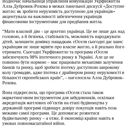
Водночас начальниця управління комунікацій Укрфінжитла
Алла Дубровик-Рохова в межах панельної дискусії «Доступне
житло: як зробити нерухомість доступною для українців»
акцентувала на важливості забезпечення українців
фінансовими інструментами для придбання житла.
“Мати власний дім – це архетип українця. Це не лише дах над
головою, а й безпека, стабільність, можливість народжувати
дітей, залишити домівку нащадкам. єОселя сьогодні дає шанс
українцям не лише мріяти про власне житло, а й реально його
отримати. Сьогодні Укрфінжитло та програма єОселя
забезпечують 98% іпотечного ринку в Україні. Але це не
повинно бути нормою – має працювати механізми залучення
банків та ринку, щоб зробити іпотеку доступною широкому
колу громадян, адже іпотека є драйвером ринку нерухомості в
більшості європейських країн”, – наголосила Алла Дубровик-
Рохова.
Вона підкреслила, що програма єОселя стала також
маркетинговим інструментом для забудовників, оскільки
акредитація житлових об’єктів на етапі будівництва у
державній програмі підвищує довіру покупців навіть поза
межами самої програми. Це допомагає розвитися
будівельному ринку – а отже, й економіці країни навіть в
умовах повномасштабної війни.