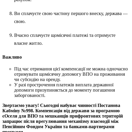
Ви сплачуєте свою частину першого внеску, держава —
свою.
Вчасно сплачуєте щомісячні платежі та отримуєте
власне житло.
Важливо
Під час отримання цієї компенсації не можна одночасно
отримувати щомісячну допомогу ВПО на проживання
чи субсидію на оренду.
У разі прострочення платежів виплата державної
допомоги призупиняється до моменту погашення
заборгованості.
Звертаємо увагу! Сьогодні набуває чинності Постанова
Кабміну №998. Компенсація від держави за програмою
єОселя для ВПО та мешканців прифронтових територій
запрацює після врегулювання механізму взаємодії між
Пенсійним Фондом України та банками-партнерами
програми.