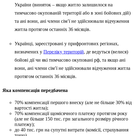
України (виняток – якщо житло залишилося на
тимчасово окупованій території або в зоні бойових дій)
та ані вони, ані члени сім’ї не здійснювали відчуження
житла протягом останніх 36 місяців.
Українці, зареєстровані у прифронтових регіонах,
визначених у
Переліку територій
, де ведуться (велися)
бойові дії чи які тимчасово окуповані рф, та якщо ані
вони, ані члени сім’ї не здійснювали відчуження житла
протягом останніх 36 місяців.
Яка компенсація передбачена
70% компенсації першого внеску (але не більше 30% від
вартості житла);
70% компенсації щомісячного платежу протягом року
(але не більше 150 тис. грн загального розміру річного
платежу);
до 40 тис. грн на супутні витрати (комісії, страхування
тощо).