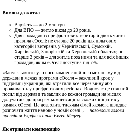
Вимоги до житла
Вартість — до 2 млн грн.
Для ВПО — житло віком до 20 років.
Для громадян із прифронтових територій діють чинні
правила єОселі: не старше 20 років для пільгових
категорій і ветеранів у Чернігівській, Сумській,
Харківській, Запорізькій та Херсонській областях; не
старше 3 років – для житла поза ними та для всіх інших
громадян, яким єОселя доступна під 7%.
«Запуск такого суттєвого компенсаційного механізму від
держави в межах програми єОселя – важливий крок у
підтримці українців, які втратили все через війну або
проживають у прифронтових регіонах. Водночас це сильний
посил від держави та заклик до кожної громади на місцях
долучатися до програм компенсації та схожих ініціатив у
рамках єОселі. Це дозволить тисячам сімей якомога швидше
розпочати життя наново у новій оселі», –
наголосив голова
правління Укрфінжитла Євген Мецгер.
Як отримати компенсацію