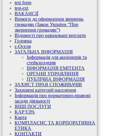
test form
test-ext
ВАКАНСІЇ
Вимоги до оформлення звернень
громадян (Закон України “Про
звернення громадян”)
Відомості про нараховані виплати
Головна
є-Оселя
ЗАГАЛЬНА ІНФОРМАЦІЯ
Інформація для акціонерів та
стейкхолдерів
ІНФОРМАЦІЯ ЕМІТЕНТА
ОРГАНИ УПРАВЛІННЯ
ПУБЛІЧНА ІНФОРМАЦІЯ
ЗАХИСТ ПРАВ СПОЖИВАЧІВ
Захищені категорії населення
Інформація про нормативно-правові
засади діяльності
ІНШІ ПОСЛУГИ
КАР’ЄРА
Карта
КОМПЛАЄНС ТА КОРПОРАТИВНА
ЕТИКА
КОНТАКТИ