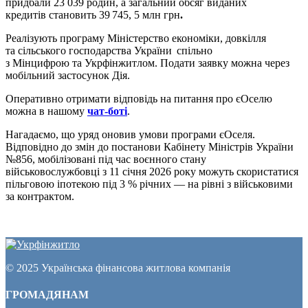
придбали
23 039 родин
, а загальний обсяг виданих
кредитів становить
39 745, 5 млн грн
.
Реалізують програму Міністерство економіки, довкілля
та сільського господарства України спільно
з Мінцифрою та Укрфінжитлом. Подати заявку можна через
мобільний застосунок Дія.
Оперативно отримати відповідь на питання про єОселю
можна в нашому
чат-боті
.
Нагадаємо, що уряд оновив умови програми єОселя.
Відповідно до змін до постанови Кабінету Міністрів України
№856, мобілізовані під час воєнного стану
військовослужбовці з 11 січня 2026 року можуть скористатися
пільговою іпотекою під 3 % річних — на рівні з військовими
за контрактом.
© 2025 Українська фінансова житлова компанія
ГРОМАДЯНАМ