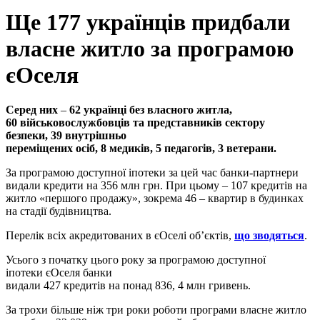
Ще 177 українців придбали
власне житло за програмою
єОселя
Серед них
–
62 українці без власного житла,
60 військовослужбовців та представників сектору
безпеки, 39 внутрішньо
переміщених осіб, 8 медиків,
5 педагогів, 3
ветерани.
За програмою доступної іпотеки за цей час банки-партнери
видали кредити на 356 млн грн. При цьому – 107 кредитів на
житло «першого продажу», зокрема 46 – квартир в будинках
на стадії будівництва.
Перелік всіх акредитованих в єОселі об’єктів,
що зводяться
.
Усього з початку цього року за програмою доступної
іпотеки єОселя банки
видали 427 кредитів на понад 836, 4
млн гривень.
З
а трохи більше ніж три роки роботи програми
власне житло