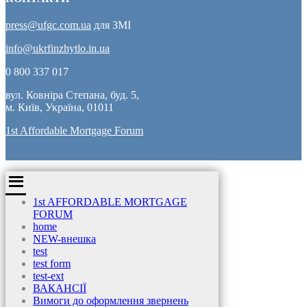
press@ufgc.com.ua
для ЗМІ
info@ukrfinzhytlo.in.ua
0 800 337 017
вул. Ковніра Степана, буд. 5,
м. Київ, Україна, 01011
1st Affordable Mortgage Forum
1st AFFORDABLE MORTGAGE
FORUM
home
NEW-внешка
test
test form
test-ext
ВАКАНСІЇ
Вимоги до оформлення звернень