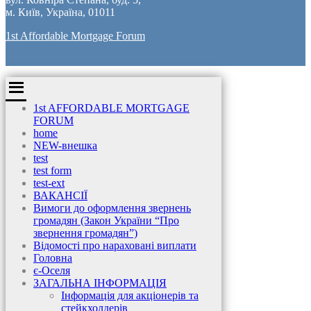
м. Київ, Україна, 01011
1st Affordable Mortgage Forum
1st AFFORDABLE MORTGAGE
FORUM
home
NEW-внешка
test
test form
test-ext
ВАКАНСІЇ
Вимоги до оформлення звернень
громадян (Закон України “Про
звернення громадян”)
Відомості про нараховані виплати
Головна
є-Оселя
ЗАГАЛЬНА ІНФОРМАЦІЯ
Інформація для акціонерів та
стейкхолдерів