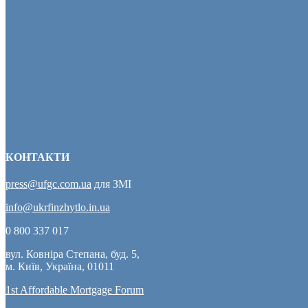
КОНТАКТИ
press@ufgc.com.ua
для ЗМІ
info@ukrfinzhytlo.in.ua
0 800 337 017
вул. Ковніра Степана, буд. 5,
м. Київ, Україна, 01011
1st Affordable Mortgage Forum