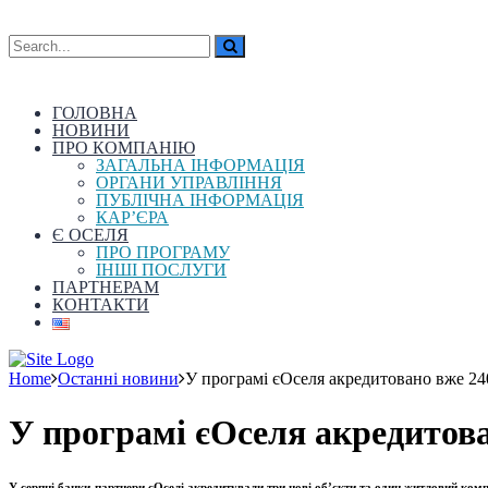
ГОЛОВНА
НОВИНИ
ПРО КОМПАНІЮ
ЗАГАЛЬНА ІНФОРМАЦІЯ
ОРГАНИ УПРАВЛІННЯ
ПУБЛІЧНА ІНФОРМАЦІЯ
КАР’ЄРА
Є ОСЕЛЯ
ПРО ПРОГРАМУ
ІНШІ ПОСЛУГИ
ПАРТНЕРАМ
КОНТАКТИ
Home
Останні новини
У програмі єОселя акредитовано вже 240
У програмі єОселя акредитова
У серпні банки-партнери єОселі акредитували три нові об’єкти та один житловий комп