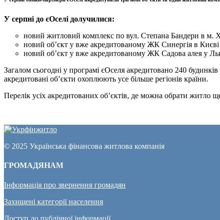
У серпні до єОселі долучилися:
новий житловий комплекс по вул. Степана Бандери в
новий об’єкт у вже акредитованому ЖК Синергія в Києві
новий об’єкт у вже акредитованому ЖК Садова алея у Льв
Загалом сьогодні у програмі єОселя акредитовано 240 будинків 
акредитовані об’єкти охоплюють усе більше регіонів країни.
Перелік усіх акредитованих об’єктів, де можна обрати житло ще
© 2025 Українська фінансова житлова компанія
ГРОМАДЯНАМ
Інформація про звернення громадян
Захищені категорії населення
Доступ до публічної інформації