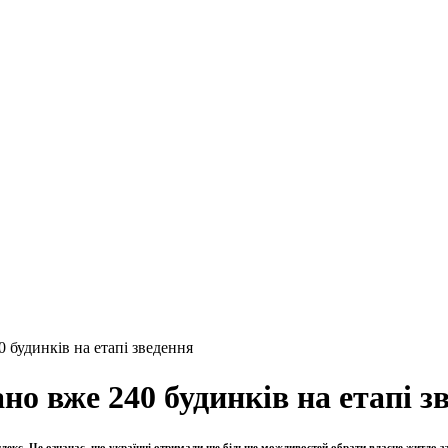
 будинків на етапі зведення
но вже 240 будинків на етапі з
лекс. Це означає, що українці отримали ще більше можливостей обрати власне житло за