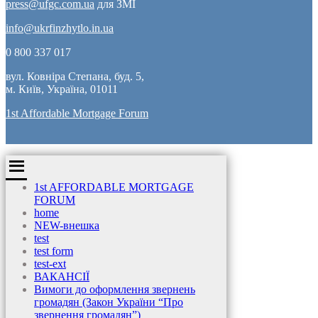
press@ufgc.com.ua
для ЗМІ
info@ukrfinzhytlo.in.ua
0 800 337 017
вул. Ковніра Степана, буд. 5,
м. Київ, Україна, 01011
1st Affordable Mortgage Forum
1st AFFORDABLE MORTGAGE
FORUM
home
NEW-внешка
test
test form
test-ext
ВАКАНСІЇ
Вимоги до оформлення звернень
громадян (Закон України “Про
звернення громадян”)