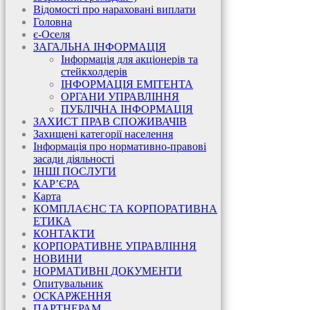
Відомості про нараховані виплати
Головна
є-Оселя
ЗАГАЛЬНА ІНФОРМАЦІЯ
Інформація для акціонерів та
стейкхолдерів
ІНФОРМАЦІЯ ЕМІТЕНТА
ОРГАНИ УПРАВЛІННЯ
ПУБЛІЧНА ІНФОРМАЦІЯ
ЗАХИСТ ПРАВ СПОЖИВАЧІВ
Захищені категорії населення
Інформація про нормативно-правові
засади діяльності
ІНШІ ПОСЛУГИ
КАР’ЄРА
Карта
КОМПЛАЄНС ТА КОРПОРАТИВНА
ЕТИКА
КОНТАКТИ
КОРПОРАТИВНЕ УПРАВЛІННЯ
НОВИНИ
НОРМАТИВНІ ДОКУМЕНТИ
Опитувальник
ОСКАРЖЕННЯ
ПАРТНЕРАМ