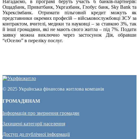
Нагадаємо, в програмі беруть участь 6 банків-партнерів:
Ощадбанк, Приватбанк, Укргазбанк, Глобус банк, Sky Bank та
Укрексімбанк. Отримати пільговий кредит можуть як
представники окремих професій – військовослужбовці ЗСУ за
контрактом, вчителі, медики та науковці – за ставкою 3%, так
й інші громадяни, які не мають свого житла – під 7%. Подати
заявку можна виключно через застосунок Дія, обравши
“єОселю” в переліку послуг.
© 2025 Українська фінансова житлова компанія
ГРОМАДЯНАМ
Інформація про звернення громадян
Захищені категорії населення
Доступ до публічної інформації