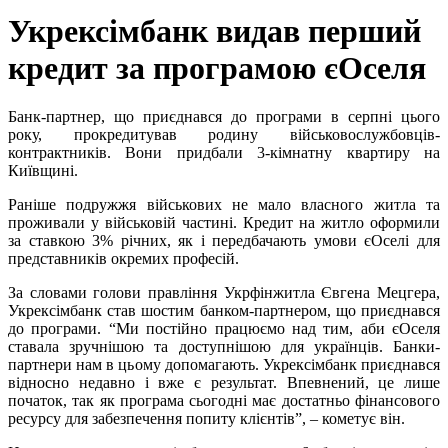
Укрексімбанк видав перший
кредит за програмою єОселя
Банк-партнер, що приєднався до програми в серпні цього
року, прокредитував родину
військовослужбовців-
контрактників. Вони придбали 3-кімнатну квартиру на
Київщині.
Раніше подружжя військових не мало власного житла та
проживали у військовій частині. Кредит на житло оформили
за ставкою 3% річних, як і передбачають умови єОселі для
представників окремих професій.
За словами голови правління Укрфінжитла Євгена Мецгера,
Укрексімбанк став шостим банком-партнером, що приєднався
до програми. “Ми постійно працюємо над тим, аби єОселя
ставала зручнішою та доступнішою для українців. Банки-
партнери нам в цьому допомагають. Укрексімбанк приєднався
відносно недавно і вже є результат. Впевнений, це лише
початок, так як програма сьогодні має достатньо фінансового
ресурсу для забезпечення попиту клієнтів”, – кометує він.