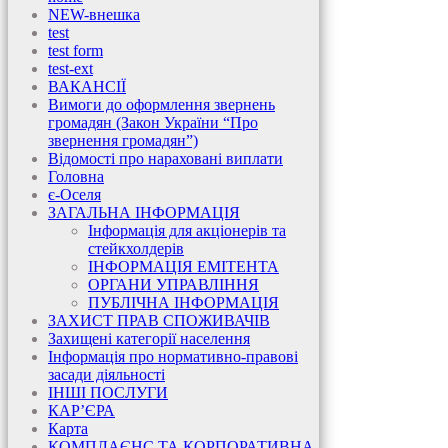
NEW-внешка
test
test form
test-ext
ВАКАНСІЇ
Вимоги до оформлення звернень
громадян (Закон України “Про
звернення громадян”)
Відомості про нараховані виплати
Головна
є-Оселя
ЗАГАЛЬНА ІНФОРМАЦІЯ
Інформація для акціонерів та
стейкхолдерів
ІНФОРМАЦІЯ ЕМІТЕНТА
ОРГАНИ УПРАВЛІННЯ
ПУБЛІЧНА ІНФОРМАЦІЯ
ЗАХИСТ ПРАВ СПОЖИВАЧІВ
Захищені категорії населення
Інформація про нормативно-правові
засади діяльності
ІНШІ ПОСЛУГИ
КАР’ЄРА
Карта
КОМПЛАЄНС ТА КОРПОРАТИВНА