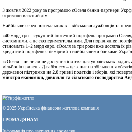
З жовтня 2022 року за програмою єОселя банки-партнери Укрфі
отримали власний дім.
Найбільше серед позичальників – військовослужбовців та предст
«40 млрд грн – сукупний іпотечний портфель програми єОселя,
системними, а не експериментальними. Для порівняння: портфелі 
становлять 1–2 млрд євро. єОселя за три роки вже досягла їх р
кредитний портфель співмірний з найбільшими банками Украї
«єОселя – це не лише доступна іпотека для українських родин,
мільйонів гривень. Для бізнесу – це запит на збільшення обся
державної підтримки на 2,8 гривні податків і зборів, які пове
міністра економіки, довкілля та сільського господарства А
© 2025 Українська фінансова житлова компанія
ГРОМАДЯНАМ
Інформація про звернення громадян