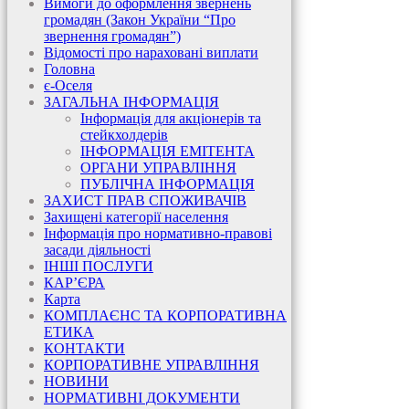
Вимоги до оформлення звернень
громадян (Закон України “Про
звернення громадян”)
Відомості про нараховані виплати
Головна
є-Оселя
ЗАГАЛЬНА ІНФОРМАЦІЯ
Інформація для акціонерів та
стейкхолдерів
ІНФОРМАЦІЯ ЕМІТЕНТА
ОРГАНИ УПРАВЛІННЯ
ПУБЛІЧНА ІНФОРМАЦІЯ
ЗАХИСТ ПРАВ СПОЖИВАЧІВ
Захищені категорії населення
Інформація про нормативно-правові
засади діяльності
ІНШІ ПОСЛУГИ
КАР’ЄРА
Карта
КОМПЛАЄНС ТА КОРПОРАТИВНА
ЕТИКА
КОНТАКТИ
КОРПОРАТИВНЕ УПРАВЛІННЯ
НОВИНИ
НОРМАТИВНІ ДОКУМЕНТИ