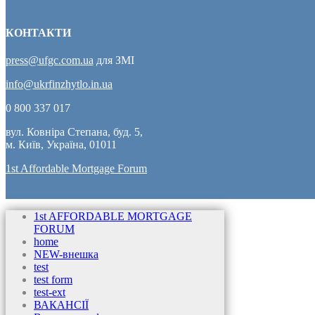
КОНТАКТИ
press@ufgc.com.ua
для ЗМІ
info@ukrfinzhytlo.in.ua
0 800 337 017
вул. Ковніра Степана, буд. 5,
м. Київ, Україна, 01011
1st Affordable Mortgage Forum
1st AFFORDABLE MORTGAGE
FORUM
home
NEW-внешка
test
test form
test-ext
ВАКАНСІЇ