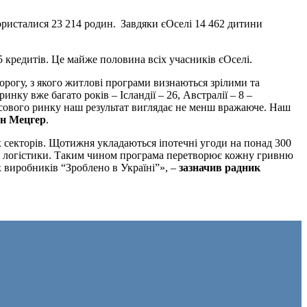
ристалися 23 214 родин. Завдяки єОселі 14 462 дитини
5 кредитів. Це майже половина всіх учасників єОселі.
огу, з якого житлові програми визнаються зрілими та
нку вже багато років – Ісландії – 26, Австралії – 8 –
ансового ринку наш результат виглядає не менш вражаюче. Наш
ен Мецгер
.
х секторів. Щотижня укладаються іпотечні угоди на понад 300
ння логістики. Таким чином програма перетворює кожну гривню
х виробників “Зроблено в Україні”», –
зазначив радник