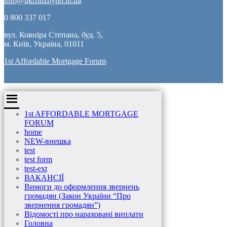
info@ukrfinzhytlo.in.ua
0 800 337 017
вул. Ковніра Степана, буд. 5,
м. Київ, Україна, 01011
1st Affordable Mortgage Forum
1st AFFORDABLE MORTGAGE
FORUM
home
NEW-внешка
test
test form
test-ext
ВАКАНСІЇ
Вимоги до оформлення звернень
громадян (Закон України “Про
звернення громадян”)
Відомості про нараховані виплати
Головна