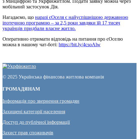
з Мінцифрою та Укрфінжитлом. Подати заявку можна через
мобільний застосунок Дія.
Нагадаємо, що
наразі єОселя є найуспішнішою державною
іпотечною програмою – за 2,5 роки завдяки їй 17 тисяч
українців придбали власне житло.
Оперативно отримати відповідь на питання про єОселю
можна в нашому чат-боті:
https://bit.ly/4csoAlw
© 2025 Українська фінансова житлова компанія
ГРОМАДЯНАМ
Інформація про звернення громадян
Захищені категорії населення
Доступ до публічної інформації
Захист прав споживачів