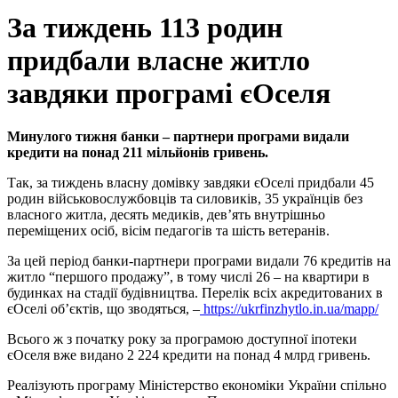
За тиждень 113 родин
придбали власне житло
завдяки програмі єОселя
Минулого тижня банки – партнери програми видали
кредити на понад 211 мільйонів гривень.
Так, за тиждень власну домівку завдяки єОселі придбали 45
родин військовослужбовців та силовиків, 35 українців без
власного житла, десять медиків, дев’ять внутрішньо
переміщених осіб, вісім педагогів та шість ветеранів.
За цей період банки-партнери програми видали 76 кредитів на
житло “першого продажу”, в тому числі 26 – на квартири в
будинках на стадії будівництва. Перелік всіх акредитованих в
єОселі об’єктів, що зводяться, –
https://ukrfinzhytlo.in.ua/mapp/
Всього ж з початку року за програмою доступної іпотеки
єОселя вже видано 2 224 кредити на понад 4 млрд гривень.
Реалізують програму Міністерство економіки України спільно