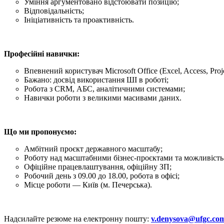
Уміння аргументовано відстоювати позицію;
Відповідальність;
Ініціативність та проактивність.
Професійні навички:
Впевнений користувач Microsoft Office (Excel, Access, Proje
Бажано: досвід використання ШІ в роботі;
Робота з CRM, АБС, аналітичними системами;
Навички роботи з великими масивами даних.
Що ми пропонуємо:
Амбітний проєкт державного масштабу;
Роботу над масштабними бізнес-проєктами та можливість
Офіційне працевлаштування, офіційну ЗП;
Робочий день з 09.00 до 18.00, робота в офісі;
Місце роботи — Київ (м. Печерська).
Надсилайте резюме на електронну пошту:
v.denysova@ufgc.co