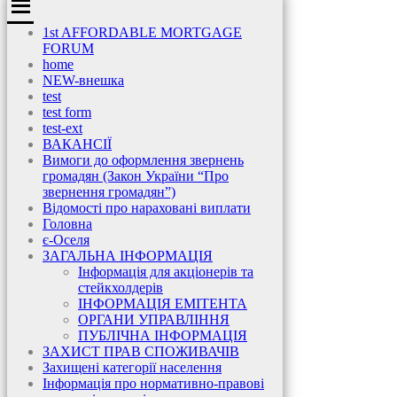
1st AFFORDABLE MORTGAGE
FORUM
home
NEW-внешка
test
test form
test-ext
ВАКАНСІЇ
Вимоги до оформлення звернень
громадян (Закон України “Про
звернення громадян”)
Відомості про нараховані виплати
Головна
є-Оселя
ЗАГАЛЬНА ІНФОРМАЦІЯ
Інформація для акціонерів та
стейкхолдерів
ІНФОРМАЦІЯ ЕМІТЕНТА
ОРГАНИ УПРАВЛІННЯ
ПУБЛІЧНА ІНФОРМАЦІЯ
ЗАХИСТ ПРАВ СПОЖИВАЧІВ
Захищені категорії населення
Інформація про нормативно-правові