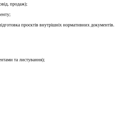
від, продаж);
енту;
 підготовка проєктів внутрішніх нормативних документів.
ентами та листування);