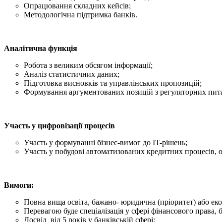
Опрацювання складних кейсів;
Методологічна підтримка банків.
Аналітична функція
Робота з великим обсягом інформації;
Аналіз статистичних даних;
Підготовка висновків та управлінських пропозицій;
Формування аргументованих позицій з регуляторних пит
Участь у цифровізації процесів
Участь у формуванні бізнес-вимог до IT-рішень;
Участь у побудові автоматизованих кредитних процесів, о
Вимоги:
Повна вища освіта, бажано- юридична (пріоритет) або ек
Перевагою буде спеціалізація у сфері фінансового права, 
Досвід від 5 років у банківській сфері;