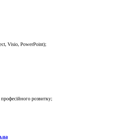
ct, Visio, PowerPoint);
 професійного розвитку;
m.ua