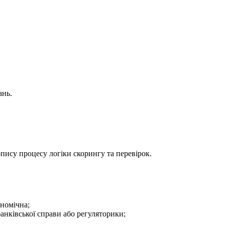
ань.
пису процесу логіки скорингу та перевірок.
ономічна;
банківської справи або регуляторики;