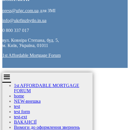
press@ufgc.com.ua
для ЗМІ
info@ukrfinzhytlo.in.ua
0 800 337 017
вул. Ковніра Степана, буд. 5,
м. Київ, Україна, 01011
1st Affordable Mortgage Forum
1st AFFORDABLE MORTGAGE
FORUM
home
NEW-внешка
test
test form
test-ext
ВАКАНСІЇ
Вимоги до оформлення звернень