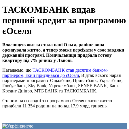
ТАСКОМБАНК видав
перший кредит за програмою
єОселя
Власницею житла стала пані Ольга, раніше вона
орендувала житло, а тепер зможе переїхати у своє завдяки
державній програмі. Позичальниця придбала готову
квартиру під 7% річних у Львові.
Нагадаємо, що
ТАСКОМБАНК став десятим банком-
партнером, який приєднався до єОселі
.
Відтак всього наразі
партнерами програми є Ощадбанк, Приватбанк, Укргазбанк,
Глобус банк, Sky Bank, Укрексімбанк, SENSE BANK, Банк
Кредит Дніпро, МТБ БАНК та ТАСКОМБАНК.
Станом на сьогодні за програмою єОселя власне житло
придбали 11 354 родини на понад 17,9 млрд гривень.