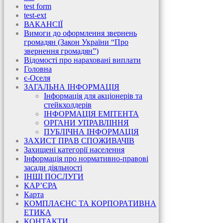
test form
test-ext
ВАКАНСІЇ
Вимоги до оформлення звернень
громадян (Закон України “Про
звернення громадян”)
Відомості про нараховані виплати
Головна
є-Оселя
ЗАГАЛЬНА ІНФОРМАЦІЯ
Інформація для акціонерів та
стейкхолдерів
ІНФОРМАЦІЯ ЕМІТЕНТА
ОРГАНИ УПРАВЛІННЯ
ПУБЛІЧНА ІНФОРМАЦІЯ
ЗАХИСТ ПРАВ СПОЖИВАЧІВ
Захищені категорії населення
Інформація про нормативно-правові
засади діяльності
ІНШІ ПОСЛУГИ
КАР’ЄРА
Карта
КОМПЛАЄНС ТА КОРПОРАТИВНА
ЕТИКА
КОНТАКТИ