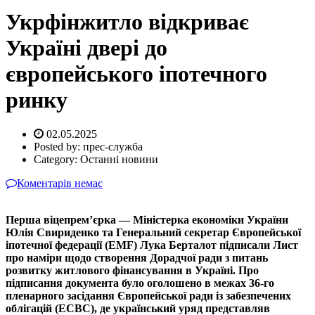
Укрфінжитло відкриває
Україні двері до
європейського іпотечного
ринку
02.05.2025
Posted by:
прес-служба
Category:
Останні новини
Коментарів немає
Перша віцепрем’єрка — Міністерка економіки України
Юлія Свириденко та Генеральний секретар Європейської
іпотечної федерації (EMF) Лука Берталот підписали Лист
про наміри щодо створення Дорадчої ради з питань
розвитку житлового фінансування в Україні. Про
підписання документа було оголошено в межах 36-го
пленарного засідання Європейської ради із забезпечених
облігацій (ECBC), де український уряд представляв