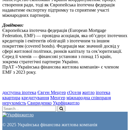
створення ради, тоді як Європейська іпотечна федерація
надаватиме експертну підтримку та сприятиме участі
міжнародних партнерів.
Довідково:
Європейська іпотечна федерація (European Mortgage
Federation, EMF) — провідна асоціація, яка об’єднує іпотечних
кредиторів і емітентів облігацій з іпотечним та іншим
покриттям (covered bonds). Федерація має значний досвід у
сфері житлової політики, ринків капіталу та сек’юритизації.
Серед її членів — фінансові установи з понад 15 країн,
зокрема стратегічні партнери України.
ПрАТ «Українська фінансова житлова компанія» є членом
EMF з 2023 року.
доступна іпотека
Євген Мецгер
єОселя
житло
іпотека
квартира
кредитування
Мецгер
міжнародна співпраця
нерухомість
Свириденко
Укрфінжитло
© 2025 Українська фінансова житлова компанія