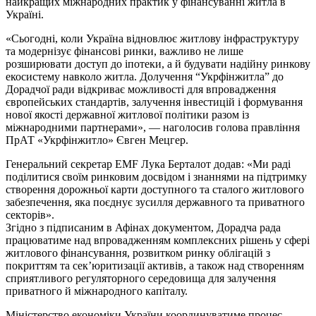
найкращих міжнародних практик у фінансуванні житла в
Україні.
«Сьогодні, коли Україна відновлює житлову інфраструктуру
та модернізує фінансові ринки, важливо не лише
розширювати доступ до іпотеки, а й будувати надійну ринкову
екосистему навколо житла. Долучення “Укрфінжитла” до
Дорадчої ради відкриває можливості для впровадження
європейських стандартів, залучення інвестицій і формування
нової якості державної житлової політики разом із
міжнародними партнерами», — наголосив голова правління
ПрАТ «Укрфінжитло» Євген Мецгер.
Генеральний секретар EMF Лука Берталот додав: «Ми раді
поділитися своїм ринковим досвідом і знаннями на підтримку
створення дорожньої карти доступного та сталого житлового
забезпечення, яка поєднує зусилля державного та приватного
секторів».
Згідно з підписаним в Афінах документом, Дорадча рада
працюватиме над впровадженням комплексних рішень у сфері
житлового фінансування, розвитком ринку облігацій з
покриттям та сек’юритизації активів, а також над створенням
сприятливого регуляторного середовища для залучення
приватного й міжнародного капіталу.
Міністерство економіки України координуватиме процес