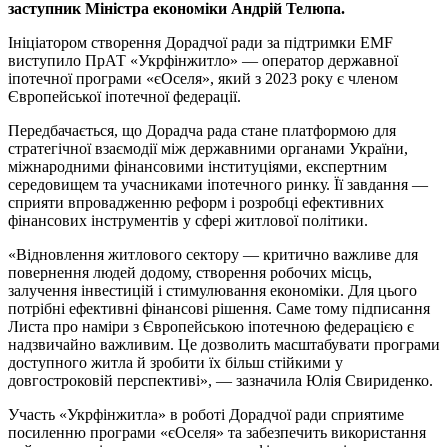
заступник Міністра економіки Андрій Телюпа.
Ініціатором створення Дорадчої ради за підтримки EMF
виступило ПрАТ «Укрфінжитло» — оператор державної
іпотечної програми «єОселя», який з 2023 року є членом
Європейської іпотечної федерації.
Передбачається, що Дорадча рада стане платформою для
стратегічної взаємодії між державними органами України,
міжнародними фінансовими інституціями, експертним
середовищем та учасниками іпотечного ринку. Її завдання —
сприяти впровадженню реформ і розробці ефективних
фінансових інструментів у сфері житлової політики.
«Відновлення житлового сектору — критично важливе для
повернення людей додому, створення робочих місць,
залучення інвестицій і стимулювання економіки. Для цього
потрібні ефективні фінансові рішення. Саме тому підписання
Листа про наміри з Європейською іпотечною федерацією є
надзвичайно важливим. Це дозволить масштабувати програми
доступного житла й зробити їх більш стійкими у
довгостроковій перспективі», — зазначила Юлія Свириденко.
Участь «Укрфінжитла» в роботі Дорадчої ради сприятиме
посиленню програми «єОселя» та забезпечить використання