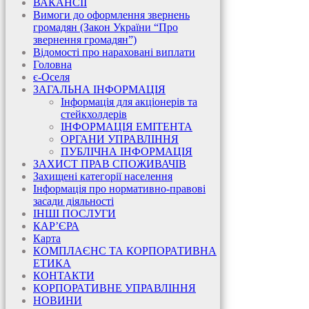
ВАКАНСІЇ
Вимоги до оформлення звернень
громадян (Закон України “Про
звернення громадян”)
Відомості про нараховані виплати
Головна
є-Оселя
ЗАГАЛЬНА ІНФОРМАЦІЯ
Інформація для акціонерів та
стейкхолдерів
ІНФОРМАЦІЯ ЕМІТЕНТА
ОРГАНИ УПРАВЛІННЯ
ПУБЛІЧНА ІНФОРМАЦІЯ
ЗАХИСТ ПРАВ СПОЖИВАЧІВ
Захищені категорії населення
Інформація про нормативно-правові
засади діяльності
ІНШІ ПОСЛУГИ
КАР’ЄРА
Карта
КОМПЛАЄНС ТА КОРПОРАТИВНА
ЕТИКА
КОНТАКТИ
КОРПОРАТИВНЕ УПРАВЛІННЯ
НОВИНИ